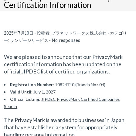
Certification Information
2025年7月10日 - 投稿者:
プラネットワークス株式会社
- カテゴリ
ー:
ランゲージサービス
-
No responses
We are pleased to announce that our PrivacyMark
certification information has been updated on the
official JIPDEC list of certified organizations.
Registration Number
: 10824740 (Branch No.: 04)
Valid Until
: July 1, 2027
Official Listing
:
JIPDEC PrivacyMark Certified Companies
Search
The PrivacyMark is awarded to businesses in Japan
that have established a system for appropriately
handling personal information.