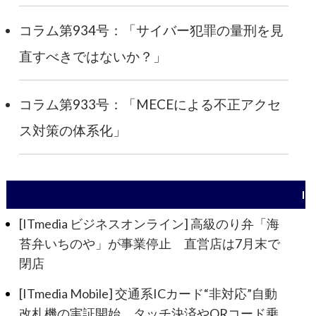
コラム第934号：「サイバー犯罪の量刑を見
直すべきではないか？」
コラム第933号：「MECEによる不正アクセ
ス対策の体系化」
I
[ITmedia ビジネスオンライン] 高級のり弁「海
苔弁いちのや」が事業停止 直営店は7月末で
閉店
[ITmedia Mobile] 交通系ICカード“非対応”自動
改札機の実証開始 タッチ決済やQRコード乗