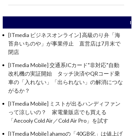
I
[ITmedia ビジネスオンライン] 高級のり弁「海
苔弁いちのや」が事業停止 直営店は7月末で
閉店
[ITmedia Mobile] 交通系ICカード“非対応”自動
改札機の実証開始 タッチ決済やQRコード乗
車の「入れない」「出られない」の解消につな
がるか？
[ITmedia Mobile] ミストが出るハンディファン
って涼しいの？ 家電量販店でも買える
「Aecooly Cold Air／Cold Air Pro」を試す
[ITmedia Mobile] ahamoの「40GB化」は値上げ