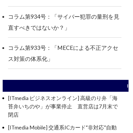
コラム第934号：「サイバー犯罪の量刑を見
直すべきではないか？」
コラム第933号：「MECEによる不正アクセ
ス対策の体系化」
I
[ITmedia ビジネスオンライン] 高級のり弁「海
苔弁いちのや」が事業停止 直営店は7月末で
閉店
[ITmedia Mobile] 交通系ICカード“非対応”自動