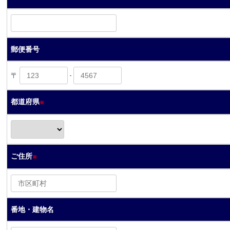
郵便番号
〒
-
都道府県
※
ご住所
※
番地・建物名