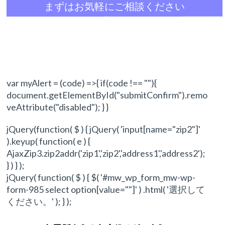
まずはお気軽にご相談ください
var myAlert = (code) =>{ if(code !== ""){
document.getElementById("submitConfirm").remo
veAttribute("disabled"); } }
jQuery(function( $ ) { jQuery( 'input[name="zip2"]'
).keyup( function( e ) {
AjaxZip3.zip2addr('zip1','zip2','address1','address2');
} ) } );
jQuery( function( $ ) { $( '#mw_wp_form_mw-wp-
form-985 select option[value=""]' ) .html( '選択して
ください。' ); } );