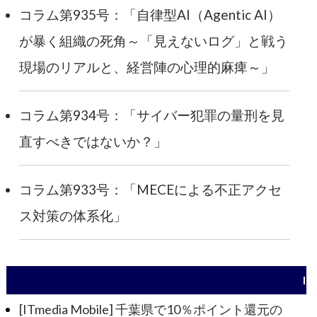
コラム第935号：「自律型AI（Agentic AI）
が暴く組織の死角～「見えないログ」と戦う
現場のリアルと、経営陣の心理的麻痺～」
コラム第934号：「サイバー犯罪の量刑を見
直すべきではないか？」
コラム第933号：「MECEによる不正アクセ
ス対策の体系化」
I
[ITmedia Mobile] 千葉県で10％ポイント還元の